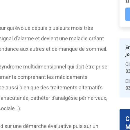
d
ur qui évolue depuis plusieurs mois très
e signal d’alarme et devient une maladie créant
En
épendance aux autres et de manque de sommeil.
jo
Cl
Syndrome multidimensionnel qui doit être prise
03
tements comprenant les médicaments
Cl
e aussi bien que des traitements alternatifs
03
transcutanée, cathéter d’analgésie périnerveux,
ociale…).
C
rd sur une démarche évaluative puis sur un
M