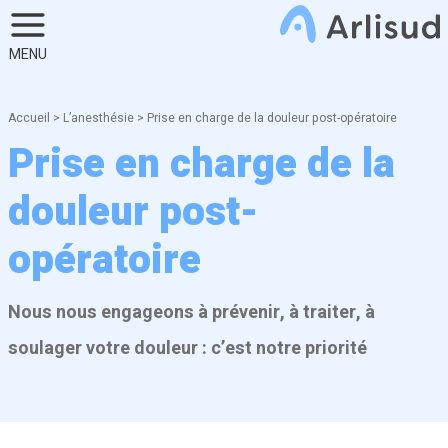
Retour
MENU
L’anesthésie générale
Accueil
>
L’anesthésie
>
Prise en charge de la douleur post-opératoire
Prise en charge de la
L’anesthésie loco-régionale
douleur post-
L’hypnose
opératoire
Le jeûne préopératoire
Nous nous engageons à prévenir, à traiter, à
La transfusion sanguine
soulager votre douleur : c’est notre priorité
Les enfants